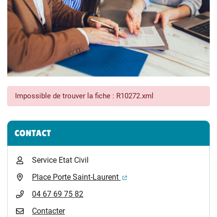
Impossible de trouver la fiche : R10272.xml
Informations complémentaires
CONTACT
Service Etat Civil
(ouverture dans un nouvel 
Place Porte Saint-Laurent
04 67 69 75 82
Contacter