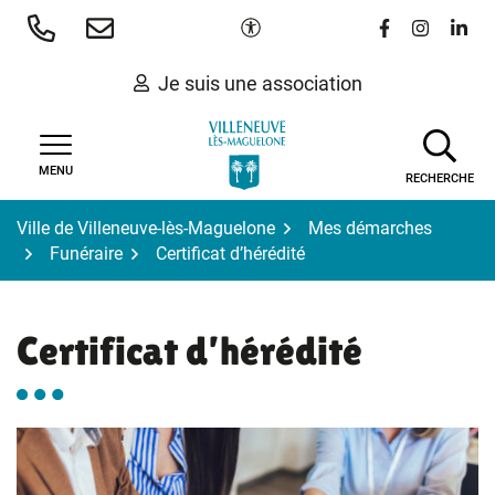
Gestion des traceurs
Aller
Paramètres d'accessibilité
Lien vers le 
Lien vers
Lien 
au
contenu
Je suis une association
MENU
RECHERCHE
Ville de Villeneuve-lès-Maguelone
Mes démarches
Funéraire
Certificat d’hérédité
Certificat d’hérédité