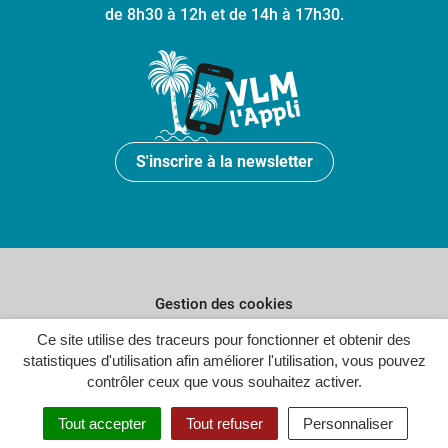
de 8h30 à 12h et de 14h à 17h30.
S'inscrire à la newsletter
Gestion des cookies
Plan du site
Ce site utilise des traceurs pour fonctionner et obtenir des
statistiques d'utilisation afin améliorer l'utilisation, vous pouvez
Politique de confidentialité
contrôler ceux que vous souhaitez activer.
Crédits
Tout accepter
Tout refuser
Personnaliser
Accessibilité : partiellement conforme