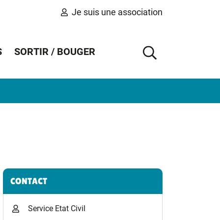
Je suis une association
S
SORTIR / BOUGER
AFFICHER 
Informations complémentaires
CONTACT
Service Etat Civil