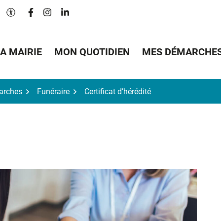
Lien vers le compte Facebook
Lien vers le compte Instagram
Lien vers le compte Linkedin
Paramètres d'accessibilité
A MAIRIE
MON QUOTIDIEN
MES DÉMARCHE
arches
Funéraire
Certificat d’hérédité