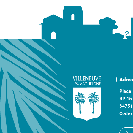
Adres
Place 
BP 15
34751
Cedex