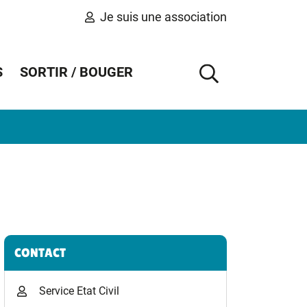
Je suis une association
S
SORTIR / BOUGER
AFFICHER 
Informations complémentaires
CONTACT
Service Etat Civil