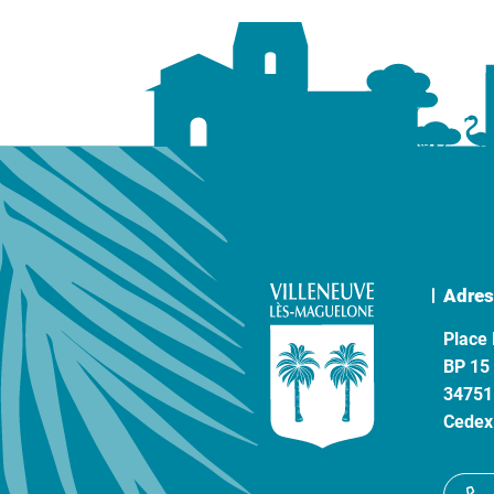
Adres
Place 
BP 15
34751
Cedex