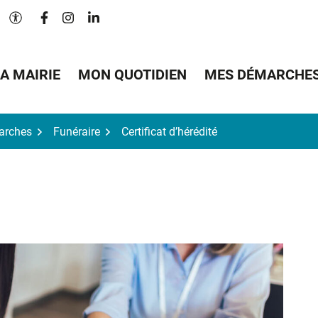
Lien vers le compte Facebook
Lien vers le compte Instagram
Lien vers le compte Linkedin
Paramètres d'accessibilité
A MAIRIE
MON QUOTIDIEN
MES DÉMARCHE
arches
Funéraire
Certificat d’hérédité