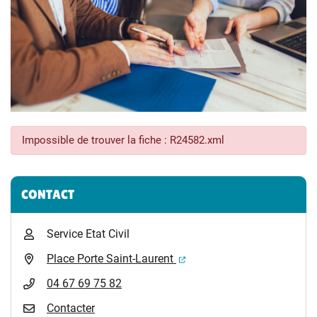
Impossible de trouver la fiche : R24582.xml
Informations complémentaires
CONTACT
Service Etat Civil
(ouverture dans un nouvel 
Place Porte Saint-Laurent
04 67 69 75 82
Contacter