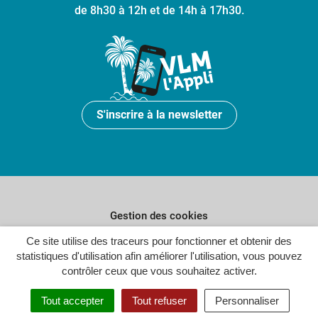
de 8h30 à 12h et de 14h à 17h30.
S'inscrire à la newsletter
Gestion des cookies
Plan du site
Ce site utilise des traceurs pour fonctionner et obtenir des
statistiques d'utilisation afin améliorer l'utilisation, vous pouvez
Politique de confidentialité
contrôler ceux que vous souhaitez activer.
Crédits
Tout accepter
Tout refuser
Personnaliser
Accessibilité : partiellement conforme