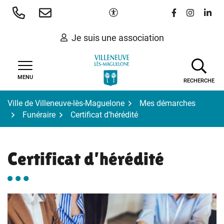
Gestion des traceurs
Aller
Paramètres d'accessibilité
Lien vers le 
Lien vers
Lien 
au
contenu
Je suis une association
MENU
RECHERCHE
Ville de Villeneuve-lès-Maguelone
Mes démarches
Funéraire
Certificat d’hérédité
Certificat d’hérédité