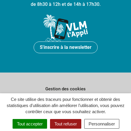
de 8h30 à 12h et de 14h à 17h30.
S'inscrire à la newsletter
Gestion des cookies
Plan du site
Ce site utilise des traceurs pour fonctionner et obtenir des
statistiques d'utilisation afin améliorer l'utilisation, vous pouvez
Politique de confidentialité
contrôler ceux que vous souhaitez activer.
Crédits
Tout accepter
Tout refuser
Personnaliser
Accessibilité : partiellement conforme