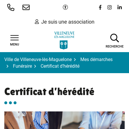
Gestion des traceurs
Aller
Paramètres d'accessibilité
Lien vers le 
Lien vers
Lien 
au
contenu
Je suis une association
MENU
RECHERCHE
Ville de Villeneuve-lès-Maguelone
Mes démarches
Funéraire
Certificat d’hérédité
Certificat d’hérédité