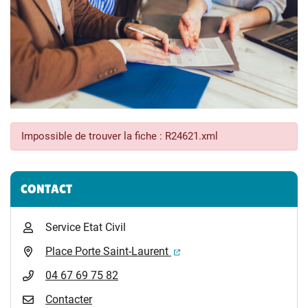
Impossible de trouver la fiche : R24621.xml
Informations complémentaires
CONTACT
Service Etat Civil
(ouverture dans un nouvel 
Place Porte Saint-Laurent
04 67 69 75 82
Contacter