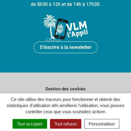
de 8h30 à 12h et de 14h à 17h30.
S'inscrire à la newsletter
Gestion des cookies
Plan du site
Ce site utilise des traceurs pour fonctionner et obtenir des
statistiques d'utilisation afin améliorer l'utilisation, vous pouvez
Politique de confidentialité
contrôler ceux que vous souhaitez activer.
Crédits
Tout accepter
Tout refuser
Personnaliser
Accessibilité : partiellement conforme