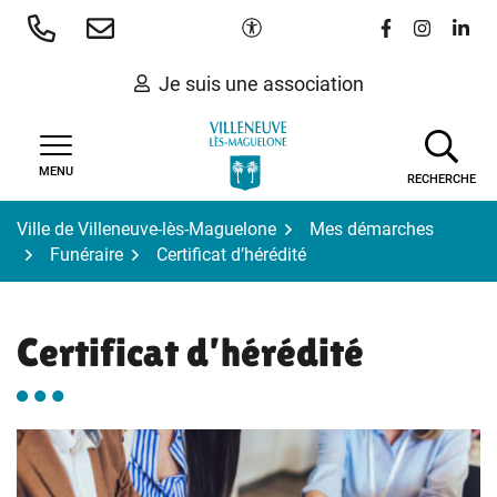
Gestion des traceurs
Aller
Paramètres d'accessibilité
Lien vers le 
Lien vers
Lien 
au
contenu
Je suis une association
MENU
RECHERCHE
Ville de Villeneuve-lès-Maguelone
Mes démarches
Funéraire
Certificat d’hérédité
Certificat d’hérédité