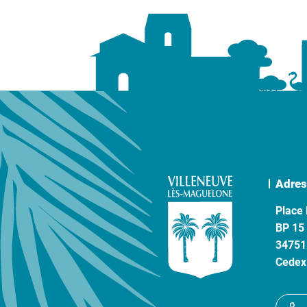
Adres
Place 
BP 15
34751
Cedex