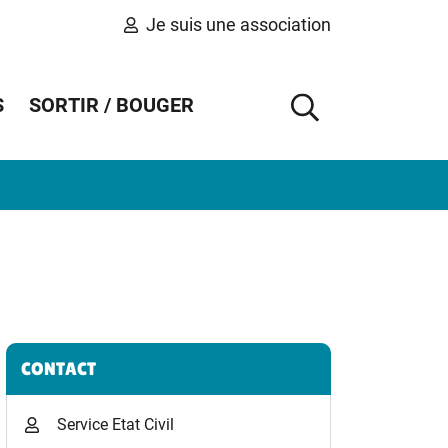
Je suis une association
S
SORTIR / BOUGER
AFFICHER 
Informations complémentaires
CONTACT
Service Etat Civil