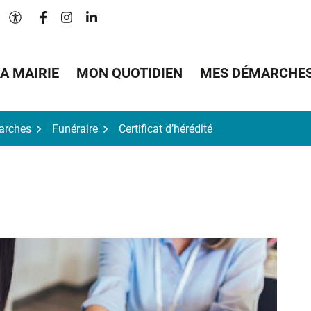
Lien vers le compte Facebook
Lien vers le compte Instagram
Lien vers le compte Linkedin
Paramètres d'accessibilité
A MAIRIE
MON QUOTIDIEN
MES DÉMARCHE
arches
Funéraire
Certificat d’hérédité