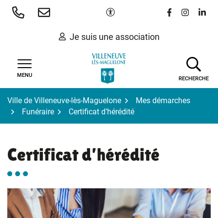
Gestion des traceurs
Aller
Paramètres d'accessibilité
Lien vers le 
Lien vers
Lien 
au
contenu
Je suis une association
MENU
RECHERCHE
Ville de Villeneuve-lès-Maguelone
Mes démarches
Funéraire
Certificat d’hérédité
Certificat d’hérédité