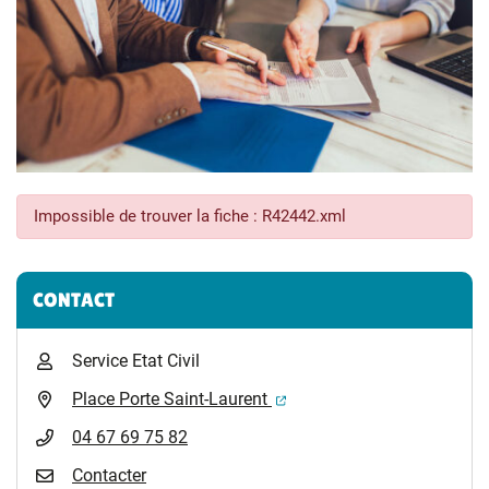
Impossible de trouver la fiche : R42442.xml
Informations complémentaires
CONTACT
Service Etat Civil
(ouverture dans un nouvel 
Place Porte Saint-Laurent
04 67 69 75 82
Contacter