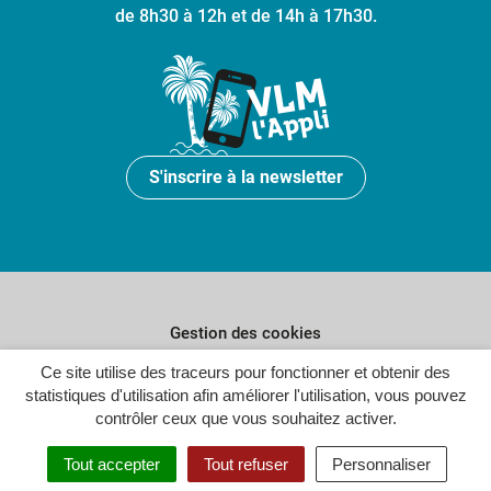
de 8h30 à 12h et de 14h à 17h30.
S'inscrire à la newsletter
Gestion des cookies
Plan du site
Ce site utilise des traceurs pour fonctionner et obtenir des
statistiques d'utilisation afin améliorer l'utilisation, vous pouvez
Politique de confidentialité
contrôler ceux que vous souhaitez activer.
Crédits
Tout accepter
Tout refuser
Personnaliser
Accessibilité : partiellement conforme