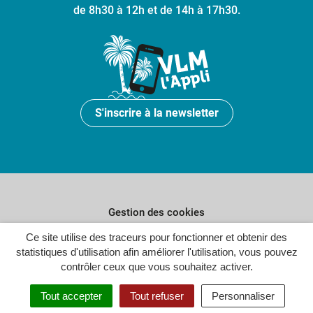
de 8h30 à 12h et de 14h à 17h30.
S'inscrire à la newsletter
Gestion des cookies
Plan du site
Ce site utilise des traceurs pour fonctionner et obtenir des
statistiques d'utilisation afin améliorer l'utilisation, vous pouvez
Politique de confidentialité
contrôler ceux que vous souhaitez activer.
Crédits
Tout accepter
Tout refuser
Personnaliser
Accessibilité : partiellement conforme