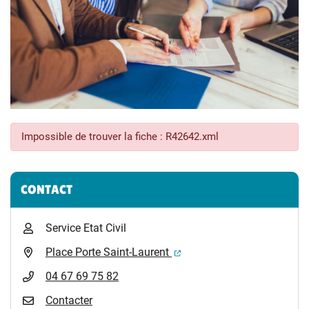
Impossible de trouver la fiche : R42642.xml
Informations complémentaires
CONTACT
Service Etat Civil
(ouverture dans un nouvel 
Place Porte Saint-Laurent
04 67 69 75 82
Contacter