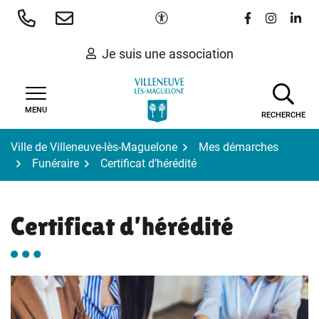
Gestion des traceurs
Aller
Paramètres d'accessibilité
Lien vers le 
Lien vers
Lien 
au
contenu
Je suis une association
MENU
RECHERCHE
Ville de Villeneuve-lès-Maguelone
Mes démarches
Funéraire
Certificat d’hérédité
Certificat d’hérédité