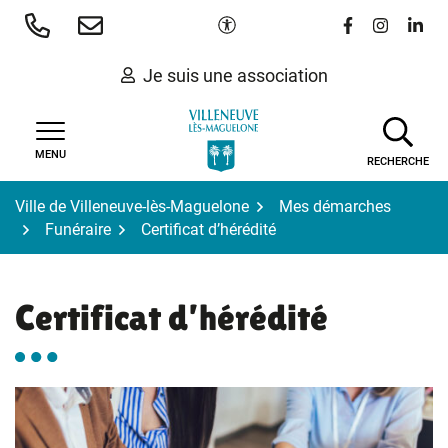
Gestion des traceurs
Aller
Paramètres d'accessibilité
Lien vers le 
Lien vers
Lien 
au
contenu
Je suis une association
MENU
RECHERCHE
Ville de Villeneuve-lès-Maguelone
Mes démarches
Funéraire
Certificat d’hérédité
Certificat d’hérédité