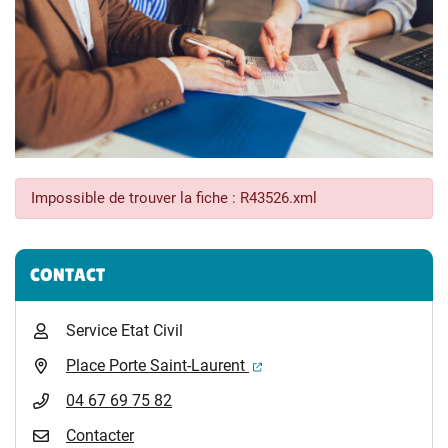
Impossible de trouver la fiche : R43526.xml
Informations complémentaires
CONTACT
Service Etat Civil
(ouverture dans un nouvel 
Place Porte Saint-Laurent
04 67 69 75 82
Contacter