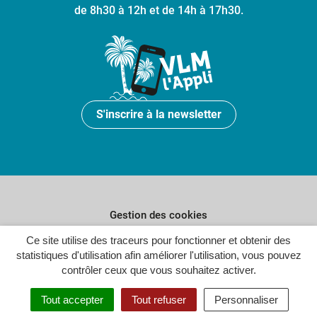
de 8h30 à 12h et de 14h à 17h30.
S'inscrire à la newsletter
Gestion des cookies
Plan du site
Ce site utilise des traceurs pour fonctionner et obtenir des
statistiques d'utilisation afin améliorer l'utilisation, vous pouvez
Politique de confidentialité
contrôler ceux que vous souhaitez activer.
Crédits
Tout accepter
Tout refuser
Personnaliser
Accessibilité : partiellement conforme