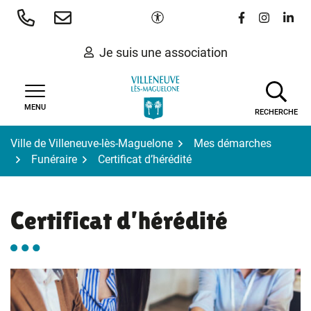
Gestion des traceurs
Aller
Paramètres d'accessibilité
Lien vers le 
Lien vers
Lien 
au
contenu
Je suis une association
MENU
RECHERCHE
Ville de Villeneuve-lès-Maguelone
Mes démarches
Funéraire
Certificat d’hérédité
Certificat d’hérédité