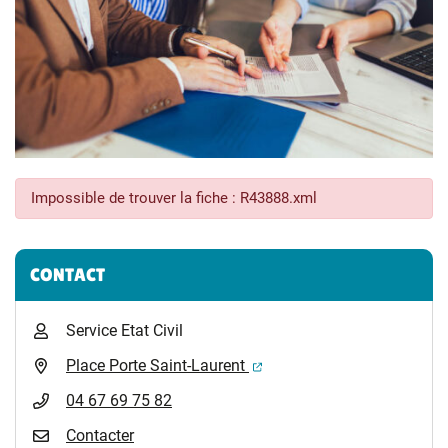
Impossible de trouver la fiche : R43888.xml
Informations complémentaires
CONTACT
Service Etat Civil
(ouverture dans un nouvel 
Place Porte Saint-Laurent
04 67 69 75 82
Contacter