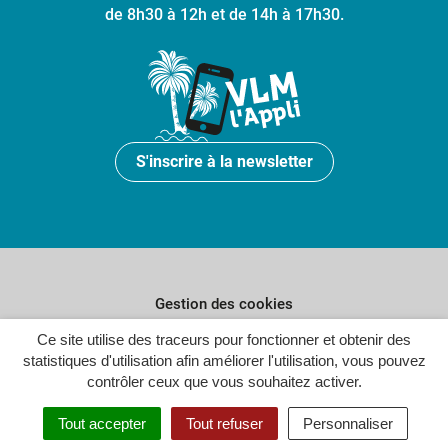
de 8h30 à 12h et de 14h à 17h30.
S'inscrire à la newsletter
Gestion des cookies
Plan du site
Ce site utilise des traceurs pour fonctionner et obtenir des
statistiques d'utilisation afin améliorer l'utilisation, vous pouvez
Politique de confidentialité
contrôler ceux que vous souhaitez activer.
Crédits
Tout accepter
Tout refuser
Personnaliser
Accessibilité : partiellement conforme