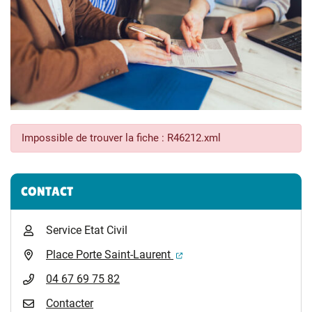
Impossible de trouver la fiche : R46212.xml
Informations complémentaires
CONTACT
Service Etat Civil
(ouverture dans un nouvel 
Place Porte Saint-Laurent
04 67 69 75 82
Contacter