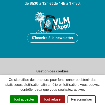
de 8h30 à 12h et de 14h à 17h30.
S'inscrire à la newsletter
Gestion des cookies
Plan du site
Ce site utilise des traceurs pour fonctionner et obtenir des
statistiques d'utilisation afin améliorer l'utilisation, vous pouvez
Politique de confidentialité
contrôler ceux que vous souhaitez activer.
Crédits
Tout accepter
Tout refuser
Personnaliser
Accessibilité : partiellement conforme