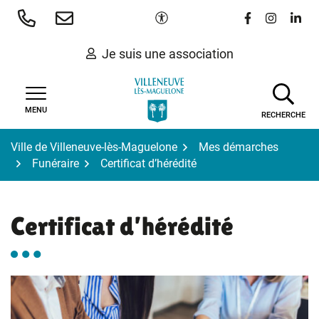
Gestion des traceurs
Aller
Paramètres d'accessibilité
Lien vers le 
Lien vers
Lien 
au
contenu
Je suis une association
MENU
RECHERCHE
Ville de Villeneuve-lès-Maguelone
Mes démarches
Funéraire
Certificat d’hérédité
Certificat d’hérédité