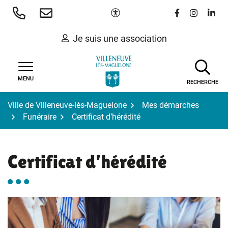
Gestion des traceurs
Aller
Paramètres d'accessibilité
Lien vers le 
Lien vers
Lien 
au
contenu
Je suis une association
MENU
RECHERCHE
Ville de Villeneuve-lès-Maguelone
Mes démarches
Funéraire
Certificat d’hérédité
Certificat d’hérédité