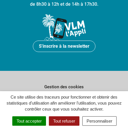
de 8h30 à 12h et de 14h à 17h30.
S'inscrire à la newsletter
Gestion des cookies
Plan du site
Ce site utilise des traceurs pour fonctionner et obtenir des
statistiques d'utilisation afin améliorer l'utilisation, vous pouvez
Politique de confidentialité
contrôler ceux que vous souhaitez activer.
Crédits
Tout accepter
Tout refuser
Personnaliser
Accessibilité : partiellement conforme