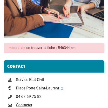
Impossible de trouver la fiche : R46344.xml
Informations complémentaires
CONTACT
Service Etat Civil
(ouverture dans un nouvel 
Place Porte Saint-Laurent
04 67 69 75 82
Contacter