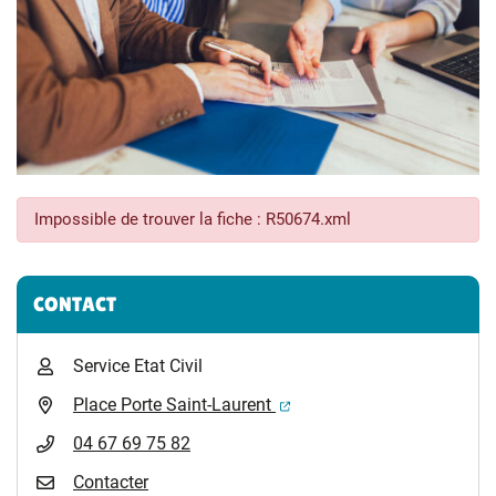
Impossible de trouver la fiche : R50674.xml
Informations complémentaires
CONTACT
Service Etat Civil
(ouverture dans un nouvel 
Place Porte Saint-Laurent
04 67 69 75 82
Contacter