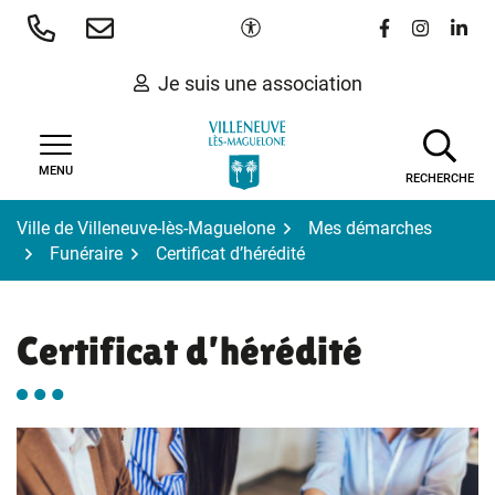
Gestion des traceurs
Aller
Paramètres d'accessibilité
Lien vers le 
Lien vers
Lien 
au
contenu
Je suis une association
MENU
RECHERCHE
Ville de Villeneuve-lès-Maguelone
Mes démarches
Funéraire
Certificat d’hérédité
Certificat d’hérédité