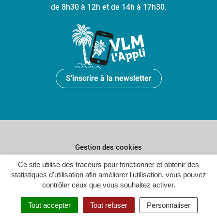
de 8h30 à 12h et de 14h à 17h30.
S'inscrire à la newsletter
Gestion des cookies
Plan du site
Ce site utilise des traceurs pour fonctionner et obtenir des
statistiques d'utilisation afin améliorer l'utilisation, vous pouvez
Politique de confidentialité
contrôler ceux que vous souhaitez activer.
Crédits
Tout accepter
Tout refuser
Personnaliser
Accessibilité : partiellement conforme