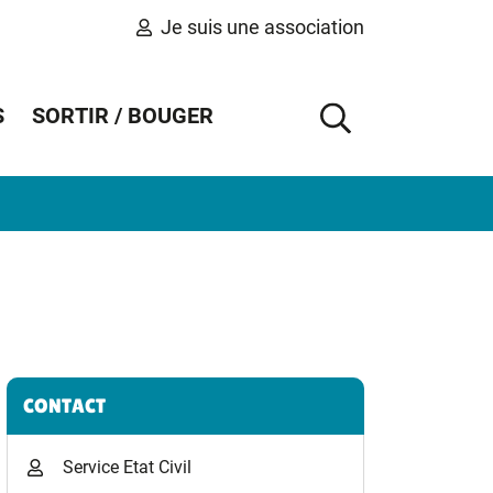
Je suis une association
S
SORTIR / BOUGER
AFFICHER 
Informations complémentaires
CONTACT
Service Etat Civil