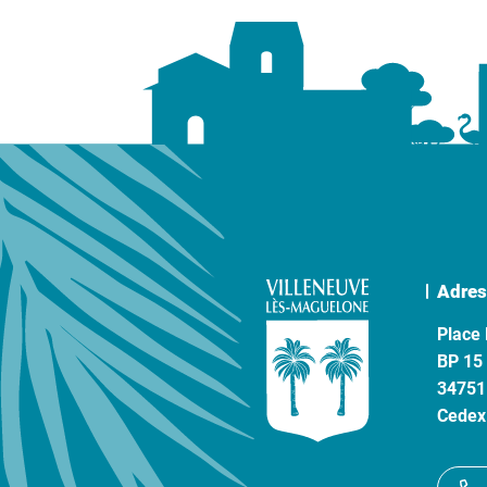
Adres
Place 
BP 15
34751
Cedex