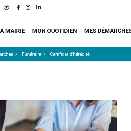
Lien vers le compte Facebook
Lien vers le compte Instagram
Lien vers le compte Linkedin
Paramètres d'accessibilité
A MAIRIE
MON QUOTIDIEN
MES DÉMARCHE
arches
Funéraire
Certificat d’hérédité