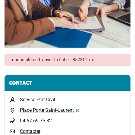
Impossible de trouver la fiche : R52211.xml
Informations complémentaires
CONTACT
Service Etat Civil
(ouverture dans un nouvel 
Place Porte Saint-Laurent
04 67 69 75 82
Contacter