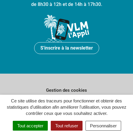
de 8h30 à 12h et de 14h à 17h30.
S'inscrire à la newsletter
Gestion des cookies
Plan du site
Ce site utilise des traceurs pour fonctionner et obtenir des
statistiques d'utilisation afin améliorer l'utilisation, vous pouvez
Politique de confidentialité
contrôler ceux que vous souhaitez activer.
Crédits
Tout accepter
Tout refuser
Personnaliser
Accessibilité : partiellement conforme