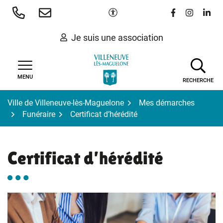
Gestion des traceurs
Aller
Paramètres d'accessibilité
Lien vers le 
Lien vers
Lien 
au
contenu
Je suis une association
MENU
RECHERCHE
Ville de Villeneuve-lès-Maguelone
Mes démarches
Funéraire
Certificat d’hérédité
Certificat d’hérédité