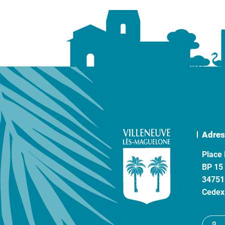
Adres
Place 
BP 15
34751
Cedex