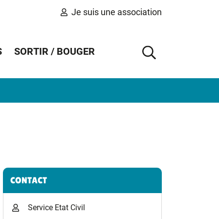
Je suis une association
S
SORTIR / BOUGER
AFFICHER 
Informations complémentaires
CONTACT
Service Etat Civil