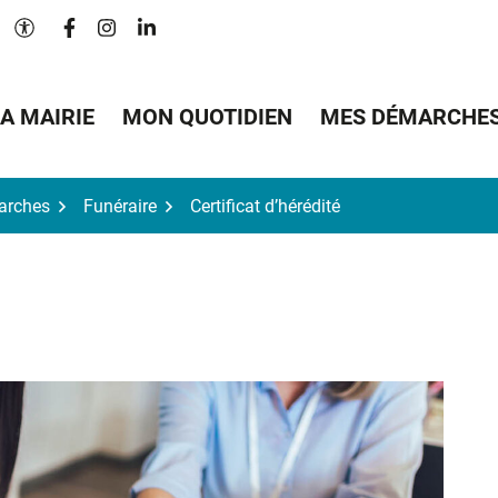
Lien vers le compte Facebook
Lien vers le compte Instagram
Lien vers le compte Linkedin
Paramètres d'accessibilité
A MAIRIE
MON QUOTIDIEN
MES DÉMARCHE
arches
Funéraire
Certificat d’hérédité