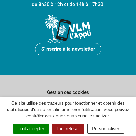
de 8h30 à 12h et de 14h à 17h30.
S'inscrire à la newsletter
Gestion des cookies
Plan du site
Ce site utilise des traceurs pour fonctionner et obtenir des
statistiques d'utilisation afin améliorer l'utilisation, vous pouvez
Politique de confidentialité
contrôler ceux que vous souhaitez activer.
Crédits
Tout accepter
Tout refuser
Personnaliser
Accessibilité : partiellement conforme