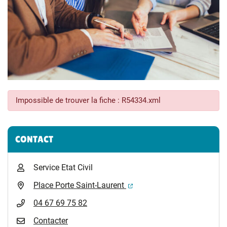
Impossible de trouver la fiche : R54334.xml
Informations complémentaires
CONTACT
Service Etat Civil
(ouverture dans un nouvel 
Place Porte Saint-Laurent
04 67 69 75 82
Contacter