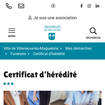
Gestion des traceurs
Aller
Paramètres d'accessibilité
Lien vers le 
Lien vers
Lien 
au
contenu
Je suis une association
MENU
RECHERCHE
Ville de Villeneuve-lès-Maguelone
Mes démarches
Funéraire
Certificat d’hérédité
Certificat d’hérédité