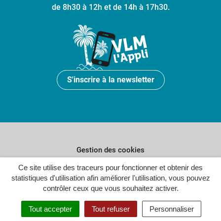
de 8h30 à 12h et de 14h à 17h30.
S'inscrire à la newsletter
Gestion des cookies
Plan du site
Ce site utilise des traceurs pour fonctionner et obtenir des
statistiques d'utilisation afin améliorer l'utilisation, vous pouvez
Politique de confidentialité
contrôler ceux que vous souhaitez activer.
Crédits
Tout accepter
Tout refuser
Personnaliser
Accessibilité : partiellement conforme