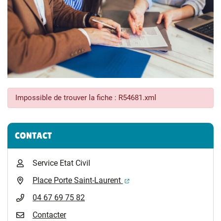
Impossible de trouver la fiche : R54681.xml
Informations complémentaires
CONTACT
Service Etat Civil
(ouverture dans un nouvel 
Place Porte Saint-Laurent
04 67 69 75 82
Contacter