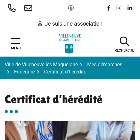
Gestion des traceurs
Aller
Paramètres d'accessibilité
Lien vers le 
Lien vers
Lien 
au
contenu
Je suis une association
MENU
RECHERCHE
Ville de Villeneuve-lès-Maguelone
Mes démarches
Funéraire
Certificat d’hérédité
Certificat d’hérédité