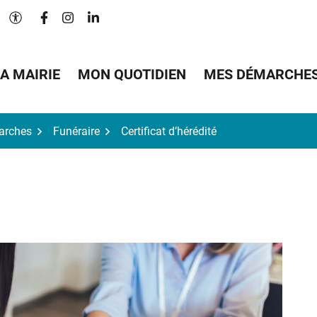
Lien vers le compte Facebook
Lien vers le compte Instagram
Lien vers le compte Linkedin
Paramètres d'accessibilité
A MAIRIE
MON QUOTIDIEN
MES DÉMARCHE
arches
Funéraire
Certificat d’hérédité