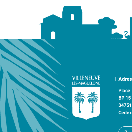
Adres
Place 
BP 15
34751
Cedex