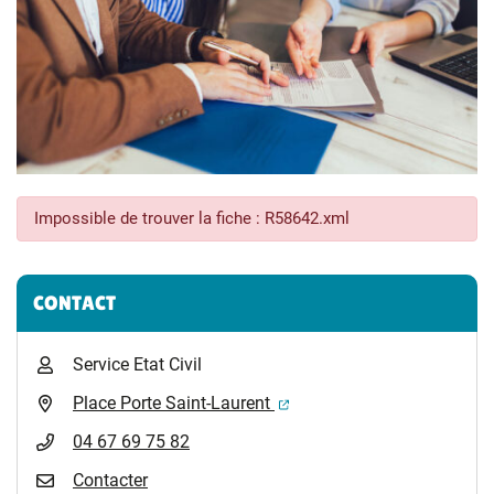
Impossible de trouver la fiche : R58642.xml
Informations complémentaires
CONTACT
Service Etat Civil
(ouverture dans un nouvel 
Place Porte Saint-Laurent
04 67 69 75 82
Contacter