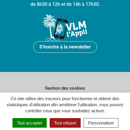
de 8h30 à 12h et de 14h à 17h30.
S'inscrire à la newsletter
Gestion des cookies
Plan du site
Ce site utilise des traceurs pour fonctionner et obtenir des
statistiques d'utilisation afin améliorer l'utilisation, vous pouvez
Politique de confidentialité
contrôler ceux que vous souhaitez activer.
Crédits
Tout accepter
Tout refuser
Personnaliser
Accessibilité : partiellement conforme