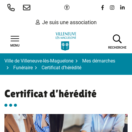
Gestion des traceurs
Aller
Paramètres d'accessibilité
Lien vers le 
Lien vers
Lien 
au
contenu
Je suis une association
MENU
RECHERCHE
Ville de Villeneuve-lès-Maguelone
Mes démarches
Funéraire
Certificat d’hérédité
Certificat d’hérédité