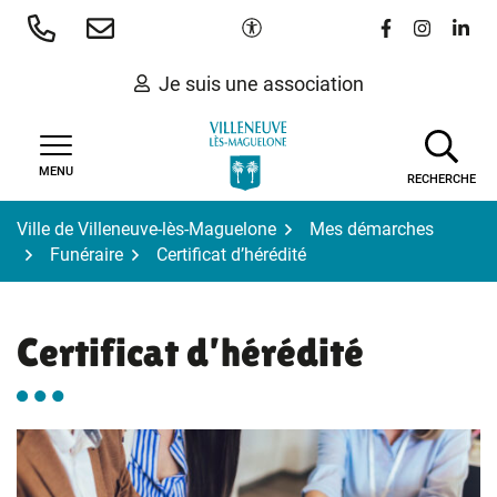
Gestion des traceurs
Aller
Paramètres d'accessibilité
Lien vers le 
Lien vers
Lien 
au
contenu
Je suis une association
MENU
RECHERCHE
Ville de Villeneuve-lès-Maguelone
Mes démarches
Funéraire
Certificat d’hérédité
Certificat d’hérédité