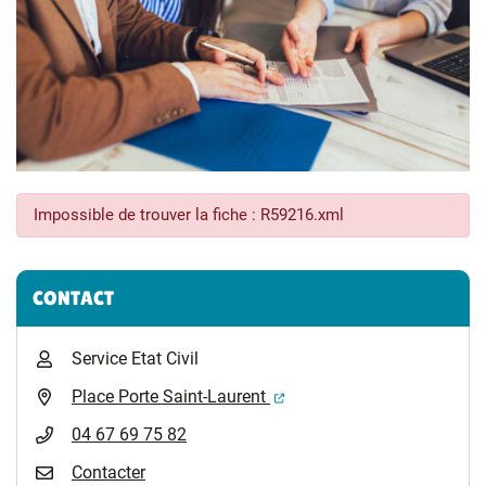
Impossible de trouver la fiche : R59216.xml
Informations complémentaires
CONTACT
Service Etat Civil
(ouverture dans un nouvel 
Place Porte Saint-Laurent
04 67 69 75 82
Contacter