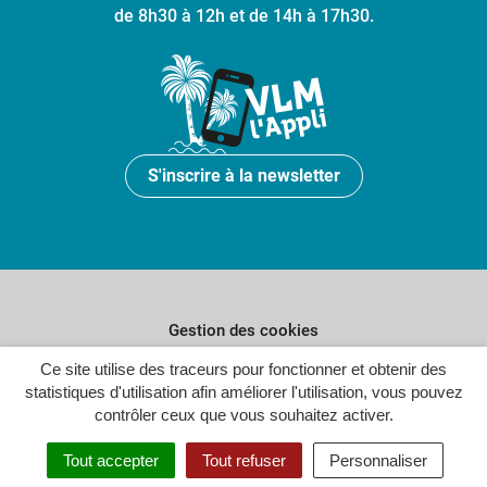
de 8h30 à 12h et de 14h à 17h30.
S'inscrire à la newsletter
Gestion des cookies
Plan du site
Ce site utilise des traceurs pour fonctionner et obtenir des
statistiques d'utilisation afin améliorer l'utilisation, vous pouvez
Politique de confidentialité
contrôler ceux que vous souhaitez activer.
Crédits
Tout accepter
Tout refuser
Personnaliser
Accessibilité : partiellement conforme