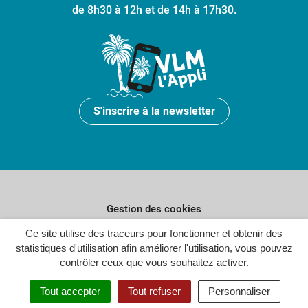
de 8h30 à 12h et de 14h à 17h30.
S'inscrire à la newsletter
Gestion des cookies
Plan du site
Ce site utilise des traceurs pour fonctionner et obtenir des
statistiques d'utilisation afin améliorer l'utilisation, vous pouvez
Politique de confidentialité
contrôler ceux que vous souhaitez activer.
Crédits
Tout accepter
Tout refuser
Personnaliser
Accessibilité : partiellement conforme