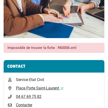
Impossible de trouver la fiche : R60006.xml
Informations complémentaires
CONTACT
Service Etat Civil
(ouverture dans un nouvel 
Place Porte Saint-Laurent
04 67 69 75 82
Contacter