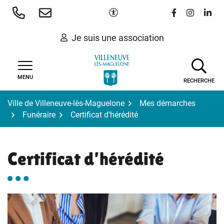
Gestion des traceurs
Aller
Paramètres d'accessibilité
Lien vers le 
Lien vers
Lien 
au
contenu
Je suis une association
MENU
RECHERCHE
Ville de Villeneuve-lès-Maguelone
Mes démarches
Funéraire
Certificat d’hérédité
Certificat d’hérédité