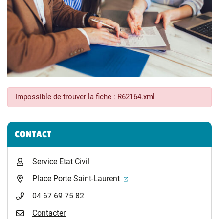
Impossible de trouver la fiche : R62164.xml
Informations complémentaires
CONTACT
Service Etat Civil
(ouverture dans un nouvel 
Place Porte Saint-Laurent
04 67 69 75 82
Contacter