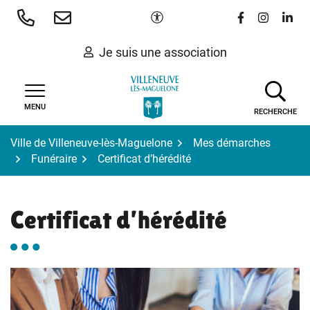
Gestion des traceurs
Aller
Paramètres d'accessibilité
Lien vers le 
Lien vers
Lien 
au
contenu
Je suis une association
MENU
RECHERCHE
Ville de Villeneuve-lès-Maguelone
Mes démarches
Funéraire
Certificat d’hérédité
Certificat d’hérédité