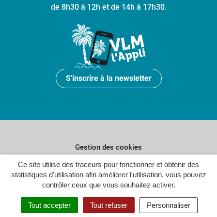
de 8h30 à 12h et de 14h à 17h30.
S'inscrire à la newsletter
Gestion des cookies
Plan du site
Ce site utilise des traceurs pour fonctionner et obtenir des
statistiques d'utilisation afin améliorer l'utilisation, vous pouvez
Politique de confidentialité
contrôler ceux que vous souhaitez activer.
Crédits
Tout accepter
Tout refuser
Personnaliser
Accessibilité : partiellement conforme