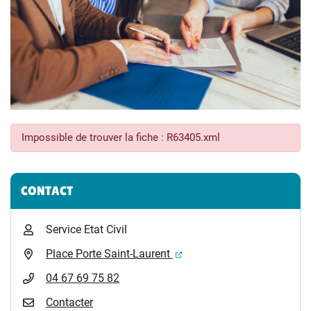
Impossible de trouver la fiche : R63405.xml
Informations complémentaires
CONTACT
Service Etat Civil
(ouverture dans un nouvel 
Place Porte Saint-Laurent
04 67 69 75 82
Contacter