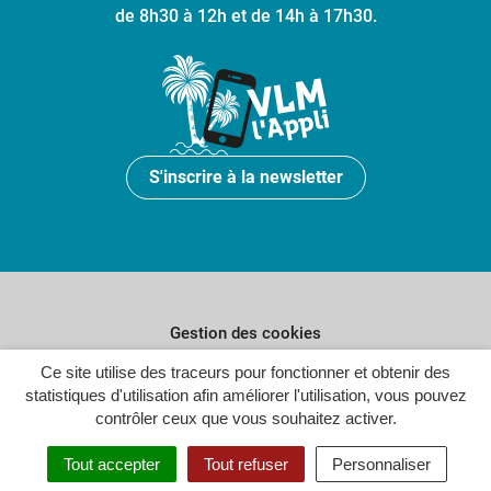
de 8h30 à 12h et de 14h à 17h30.
S'inscrire à la newsletter
Gestion des cookies
Plan du site
Ce site utilise des traceurs pour fonctionner et obtenir des
statistiques d'utilisation afin améliorer l'utilisation, vous pouvez
Politique de confidentialité
contrôler ceux que vous souhaitez activer.
Crédits
Tout accepter
Tout refuser
Personnaliser
Accessibilité : partiellement conforme