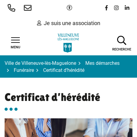
Gestion des traceurs
Aller
Paramètres d'accessibilité
Lien vers le 
Lien vers
Lien 
au
contenu
Je suis une association
MENU
RECHERCHE
Ville de Villeneuve-lès-Maguelone
Mes démarches
Funéraire
Certificat d’hérédité
Certificat d’hérédité