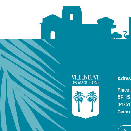
Adres
Place 
BP 15
34751
Cedex