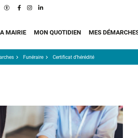
Lien vers le compte Facebook
Lien vers le compte Instagram
Lien vers le compte Linkedin
Paramètres d'accessibilité
A MAIRIE
MON QUOTIDIEN
MES DÉMARCHE
arches
Funéraire
Certificat d’hérédité