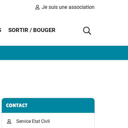
Je suis une association
S
SORTIR / BOUGER
AFFICHER 
Informations complémentaires
CONTACT
Service Etat Civil