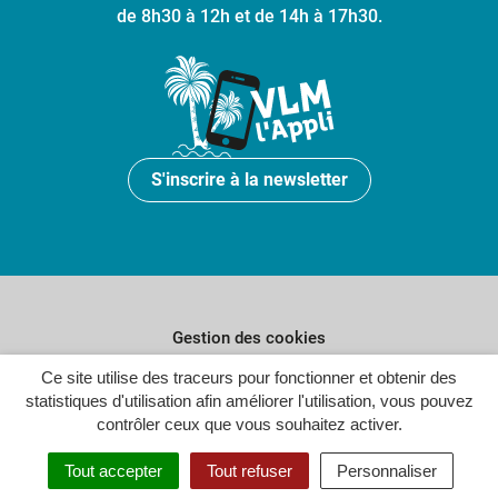
de 8h30 à 12h et de 14h à 17h30.
S'inscrire à la newsletter
Gestion des cookies
Plan du site
Ce site utilise des traceurs pour fonctionner et obtenir des
statistiques d'utilisation afin améliorer l'utilisation, vous pouvez
Politique de confidentialité
contrôler ceux que vous souhaitez activer.
Crédits
Tout accepter
Tout refuser
Personnaliser
Accessibilité : partiellement conforme