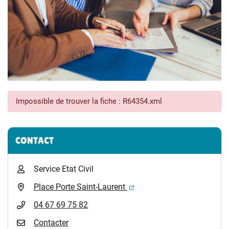
Impossible de trouver la fiche : R64354.xml
Informations complémentaires
CONTACT
Service Etat Civil
(ouverture dans un nouvel 
Place Porte Saint-Laurent
04 67 69 75 82
Contacter