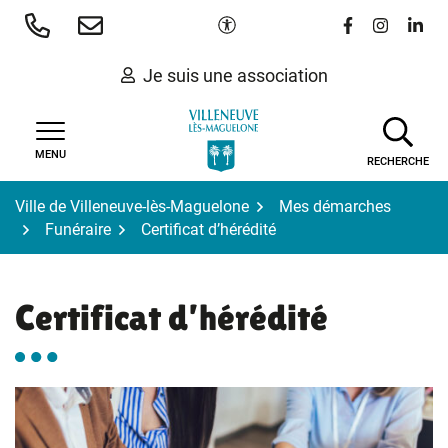
Gestion des traceurs
Aller
Paramètres d'accessibilité
Lien vers le 
Lien vers
Lien 
au
contenu
Je suis une association
MENU
RECHERCHE
Ville de Villeneuve-lès-Maguelone
Mes démarches
Funéraire
Certificat d’hérédité
Certificat d’hérédité