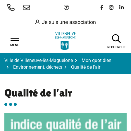
Gestion des traceurs
Aller
Paramètres d'accessibilité
Lien vers le 
Lien vers
Lien 
au
contenu
Je suis une association
MENU
RECHERCHE
Ville de Villeneuve-lès-Maguelone
Mon quotidien
Environnement, déchets
Qualité de l’air
Qualité de l’air