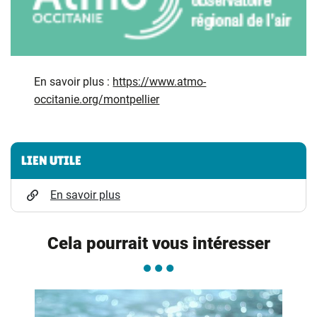
En savoir plus :
https://www.atmo-
occitanie.org/montpellier
Informations complémentaires
LIEN UTILE
En savoir plus
Cela pourrait vous intéresser