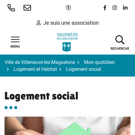
Gestion des traceurs
Aller
Paramètres d'accessibilité
Lien vers le 
Lien vers
Lien 
au
contenu
Je suis une association
MENU
RECHERCHE
Ville de Villeneuve-lès-Maguelone
Mon quotidien
Logement et Habitat
Logement social
Logement social