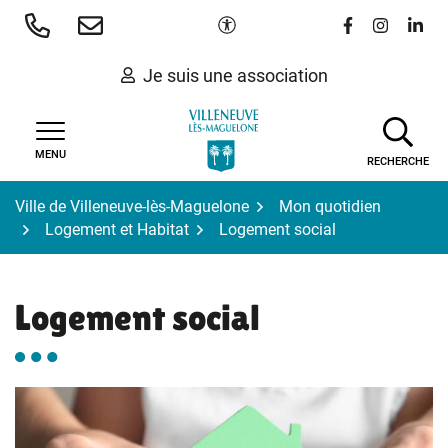
Gestion des traceurs
Aller
Paramètres d'accessibilité
Lien vers le 
Lien vers
Lien 
au
contenu
Je suis une association
MENU
RECHERCHE
Ville de Villeneuve-lès-Maguelone
Mon quotidien
Logement et Habitat
Logement social
Logement social