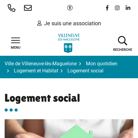
Gestion des traceurs
Aller
Paramètres d'accessibilité
Lien vers le 
Lien vers
Lien 
au
contenu
Je suis une association
MENU
RECHERCHE
Ville de Villeneuve-lès-Maguelone
Mon quotidien
Logement et Habitat
Logement social
Logement social