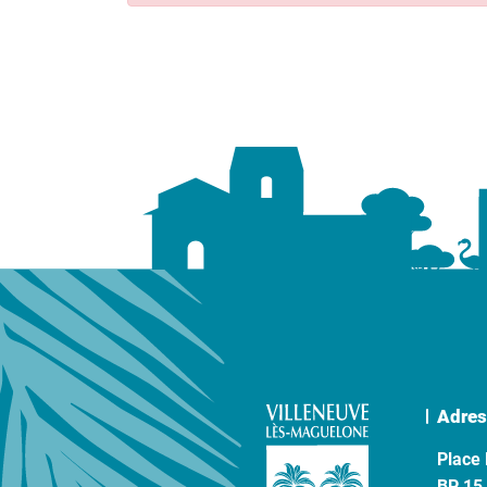
Adres
Place 
BP 15