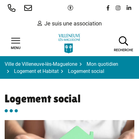
Gestion des traceurs
Aller
Paramètres d'accessibilité
Lien vers le 
Lien vers
Lien 
au
contenu
Je suis une association
MENU
RECHERCHE
Ville de Villeneuve-lès-Maguelone
Mon quotidien
Logement et Habitat
Logement social
Logement social