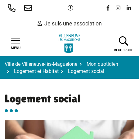
Gestion des traceurs
Aller
Paramètres d'accessibilité
Lien vers le 
Lien vers
Lien 
au
contenu
Je suis une association
MENU
RECHERCHE
Ville de Villeneuve-lès-Maguelone
Mon quotidien
Logement et Habitat
Logement social
Logement social