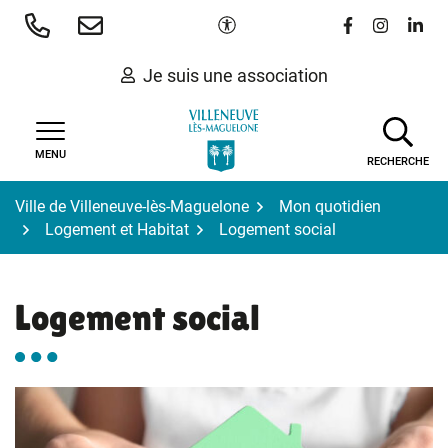
Gestion des traceurs
Aller
Paramètres d'accessibilité
Lien vers le 
Lien vers
Lien 
au
contenu
Je suis une association
MENU
RECHERCHE
Ville de Villeneuve-lès-Maguelone
Mon quotidien
Logement et Habitat
Logement social
Logement social