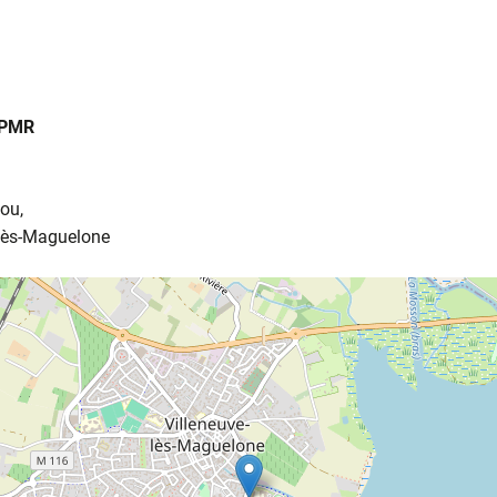
 PMR
ou,
-lès-Maguelone