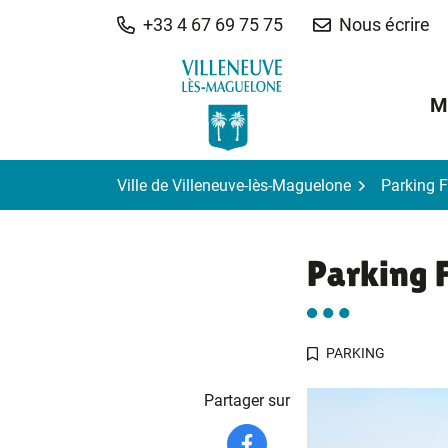
Gestion des traceurs
Aller
+33 4 67 69 75 75
Nous écrire
au
contenu
M
Ville de Villeneuve-lès-Maguelone
Parking F
Parking 
PARKING
Partager sur