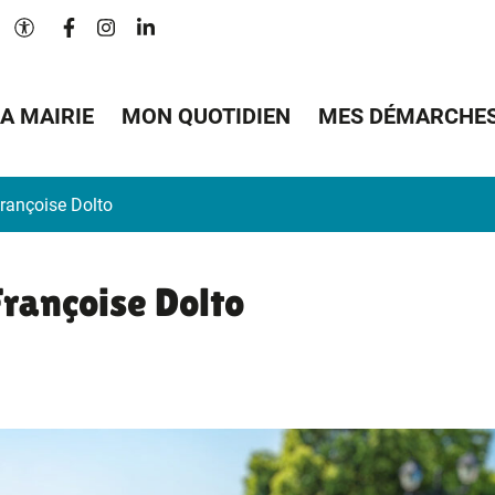
Lien vers le compte Facebook
Lien vers le compte Instagram
Lien vers le compte Linkedin
Paramètres d'accessibilité
A MAIRIE
MON QUOTIDIEN
MES DÉMARCHE
rançoise Dolto
Françoise Dolto