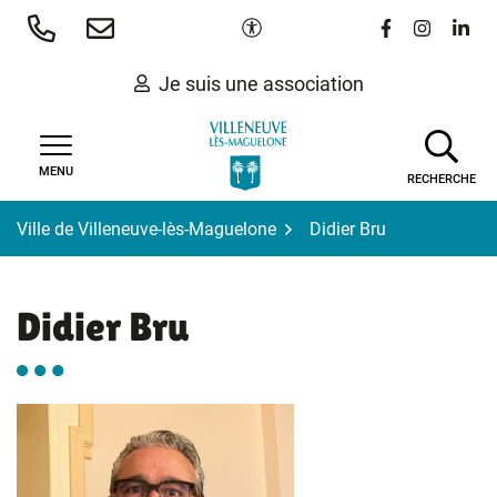
Gestion des traceurs
Aller
Paramètres d'accessibilité
Lien vers le 
Lien vers
Lien 
au
contenu
Je suis une association
MENU
RECHERCHE
Ville de Villeneuve-lès-Maguelone
Didier Bru
Didier Bru