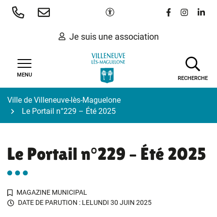
Gestion des traceurs
Aller
Paramètres d'accessibilité
Lien vers le 
Lien vers
Lien 
au
contenu
Je suis une association
MENU
RECHERCHE
Ville de Villeneuve-lès-Maguelone
Le Portail n°229 – Été 2025
Le Portail n°229 – Été 2025
MAGAZINE MUNICIPAL
DATE DE PARUTION : LE
LUNDI 30 JUIN 2025