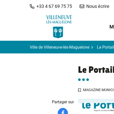
Gestion des traceurs
Aller
+33 4 67 69 75 75
Nous écrire
au
contenu
M
Ville de Villeneuve-lès-Maguelone
Le Portai
Le Portai
MAGAZINE MUNICI
Partager sur