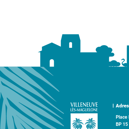
Adres
Place 
BP 15