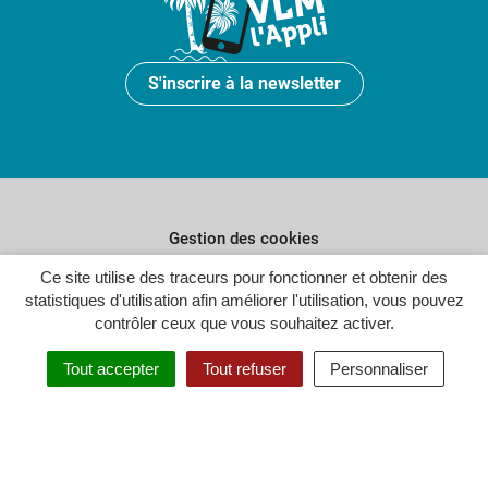
S'inscrire à la newsletter
Gestion des cookies
Ce site utilise des traceurs pour fonctionner et obtenir des
Plan du site
statistiques d'utilisation afin améliorer l'utilisation, vous pouvez
Politique de confidentialité
contrôler ceux que vous souhaitez activer.
Crédits
Tout accepter
Tout refuser
Personnaliser
Accessibilité : partiellement conforme
Inovagora (ouverture dans un n
Site réalisé par