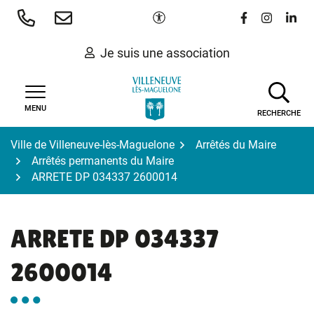
Gestion des traceurs
Aller
Paramètres d'accessibilité
Lien vers le 
Lien vers
Lien 
au
contenu
Je suis une association
MENU
RECHERCHE
Ville de Villeneuve-lès-Maguelone
Arrêtés du Maire
Arrêtés permanents du Maire
ARRETE DP 034337 2600014
ARRETE DP 034337
2600014