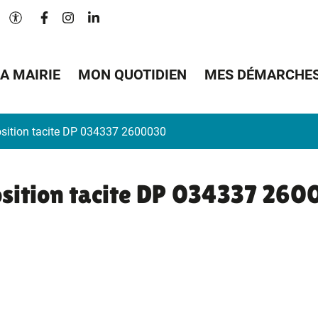
Lien vers le compte Facebook
Lien vers le compte Instagram
Lien vers le compte Linkedin
Paramètres d'accessibilité
A MAIRIE
MON QUOTIDIEN
MES DÉMARCHE
sition tacite DP 034337 2600030
sition tacite DP 034337 26