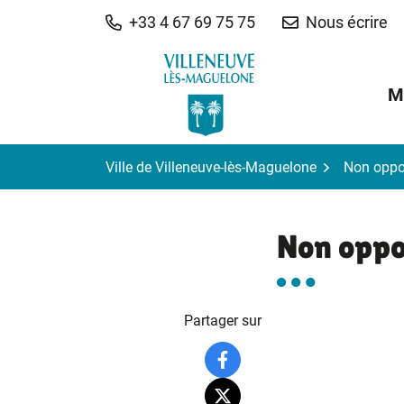
Gestion des traceurs
Aller
+33 4 67 69 75 75
Nous écrire
au
contenu
M
Ville de Villeneuve-lès-Maguelone
Non oppo
Non oppo
Partager sur