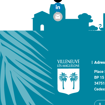
Adres
Place 
BP 15
34751
Cedex