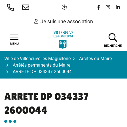
Gestion des traceurs
Aller
Paramètres d'accessibilité
Lien vers le 
Lien vers
Lien 
au
contenu
Je suis une association
MENU
RECHERCHE
Ville de Villeneuve-lès-Maguelone
Arrêtés du Maire
Arrêtés permanents du Maire
ARRETE DP 034337 2600044
ARRETE DP 034337
2600044