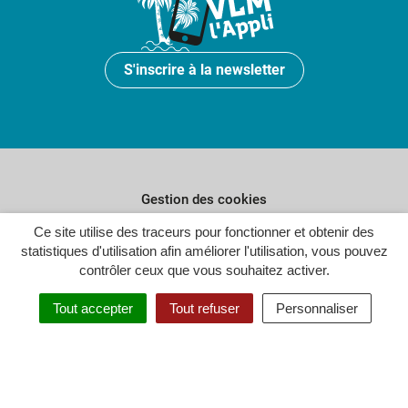
S'inscrire à la newsletter
Gestion des cookies
Ce site utilise des traceurs pour fonctionner et obtenir des
Plan du site
statistiques d'utilisation afin améliorer l'utilisation, vous pouvez
Politique de confidentialité
contrôler ceux que vous souhaitez activer.
Crédits
Tout accepter
Tout refuser
Personnaliser
Accessibilité : partiellement conforme
Inovagora (ouverture dans un n
Site réalisé par