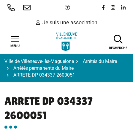
Gestion des traceurs
Aller
Paramètres d'accessibilité
Lien vers le 
Lien vers
Lien 
au
contenu
Je suis une association
MENU
RECHERCHE
Ville de Villeneuve-lès-Maguelone
Arrêtés du Maire
Arrêtés permanents du Maire
ARRETE DP 034337 2600051
ARRETE DP 034337
2600051