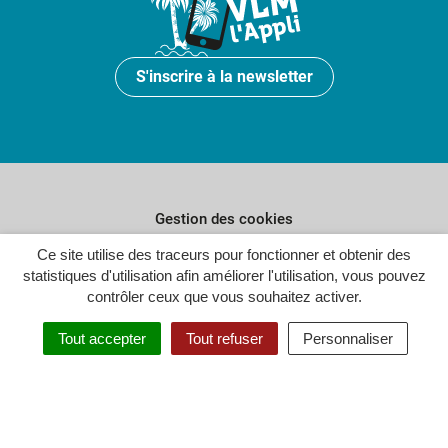
S'inscrire à la newsletter
Gestion des cookies
Ce site utilise des traceurs pour fonctionner et obtenir des
Plan du site
statistiques d'utilisation afin améliorer l'utilisation, vous pouvez
Politique de confidentialité
contrôler ceux que vous souhaitez activer.
Crédits
Tout accepter
Tout refuser
Personnaliser
Accessibilité : partiellement conforme
Inovagora (ouverture dans un n
Site réalisé par