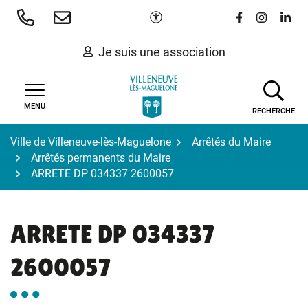
Gestion des traceurs
Aller
Paramètres d'accessibilité
Lien vers le 
Lien vers
Lien 
au
contenu
Je suis une association
MENU
RECHERCHE
Ville de Villeneuve-lès-Maguelone
Arrêtés du Maire
Arrêtés permanents du Maire
ARRETE DP 034337 2600057
ARRETE DP 034337
2600057