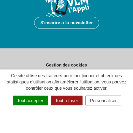
S'inscrire à la newsletter
Gestion des cookies
Ce site utilise des traceurs pour fonctionner et obtenir des
Plan du site
statistiques d'utilisation afin améliorer l'utilisation, vous pouvez
Politique de confidentialité
contrôler ceux que vous souhaitez activer.
Crédits
Tout accepter
Tout refuser
Personnaliser
Accessibilité : partiellement conforme
Inovagora (ouverture dans un n
Site réalisé par