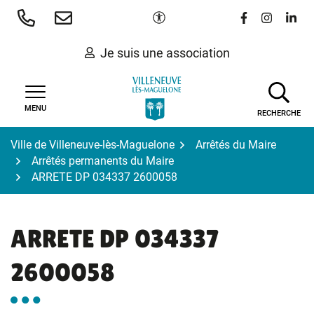
Gestion des traceurs
Aller
Paramètres d'accessibilité
Lien vers le 
Lien vers
Lien 
au
contenu
Je suis une association
MENU
RECHERCHE
Ville de Villeneuve-lès-Maguelone
Arrêtés du Maire
Arrêtés permanents du Maire
ARRETE DP 034337 2600058
ARRETE DP 034337
2600058