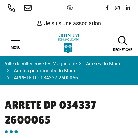
Gestion des traceurs
Aller
Paramètres d'accessibilité
Lien vers le 
Lien vers
Lien 
au
contenu
Je suis une association
MENU
RECHERCHE
Ville de Villeneuve-lès-Maguelone
Arrêtés du Maire
Arrêtés permanents du Maire
ARRETE DP 034337 2600065
ARRETE DP 034337
2600065