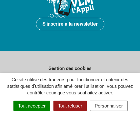
S'inscrire à la newsletter
Gestion des cookies
Ce site utilise des traceurs pour fonctionner et obtenir des
Plan du site
statistiques d'utilisation afin améliorer l'utilisation, vous pouvez
Politique de confidentialité
contrôler ceux que vous souhaitez activer.
Crédits
Tout accepter
Tout refuser
Personnaliser
Accessibilité : partiellement conforme
Inovagora (ouverture dans un n
Site réalisé par