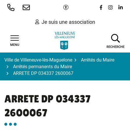
Gestion des traceurs
Aller
Paramètres d'accessibilité
Lien vers le 
Lien vers
Lien 
au
contenu
Je suis une association
MENU
RECHERCHE
Ville de Villeneuve-lès-Maguelone
Arrêtés du Maire
Arrêtés permanents du Maire
ARRETE DP 034337 2600067
ARRETE DP 034337
2600067