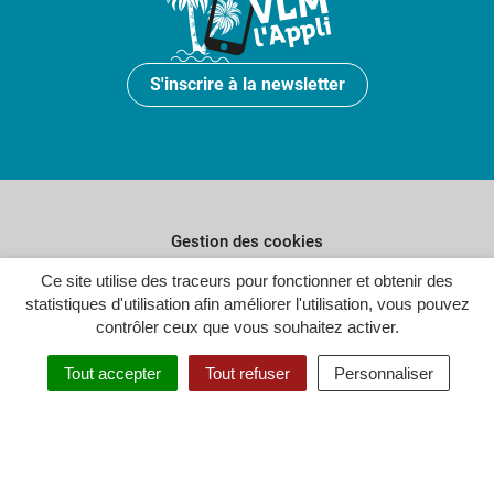
S'inscrire à la newsletter
Gestion des cookies
Ce site utilise des traceurs pour fonctionner et obtenir des
Plan du site
statistiques d'utilisation afin améliorer l'utilisation, vous pouvez
Politique de confidentialité
contrôler ceux que vous souhaitez activer.
Crédits
Tout accepter
Tout refuser
Personnaliser
Accessibilité : partiellement conforme
Inovagora (ouverture dans un n
Site réalisé par