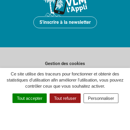
S'inscrire à la newsletter
Gestion des cookies
Ce site utilise des traceurs pour fonctionner et obtenir des
Plan du site
statistiques d'utilisation afin améliorer l'utilisation, vous pouvez
Politique de confidentialité
contrôler ceux que vous souhaitez activer.
Crédits
Tout accepter
Tout refuser
Personnaliser
Accessibilité : partiellement conforme
Inovagora (ouverture dans un n
Site réalisé par