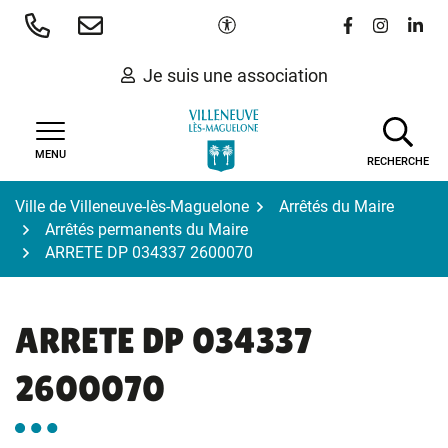
Gestion des traceurs
Aller
Paramètres d'accessibilité
Lien vers le 
Lien vers
Lien 
au
contenu
Je suis une association
MENU
RECHERCHE
Ville de Villeneuve-lès-Maguelone
Arrêtés du Maire
Arrêtés permanents du Maire
ARRETE DP 034337 2600070
ARRETE DP 034337
2600070