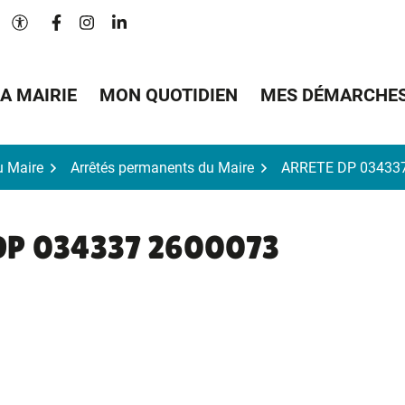
Lien vers le compte Facebook
Lien vers le compte Instagram
Lien vers le compte Linkedin
Paramètres d'accessibilité
A MAIRIE
MON QUOTIDIEN
MES DÉMARCHE
u Maire
Arrêtés permanents du Maire
ARRETE DP 03433
DP 034337 2600073