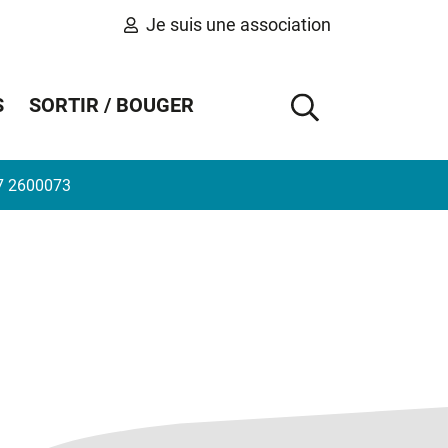
Je suis une association
S
SORTIR / BOUGER
AFFICHER 
7 2600073