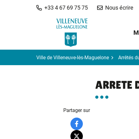
Gestion des traceurs
Aller
+33 4 67 69 75 75
Nous écrire
au
contenu
M
Ville de Villeneuve-lès-Maguelone
Arrêtés d
ARRETE 
Partager sur