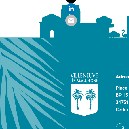
Adres
Place 
BP 15
34751
Cedex