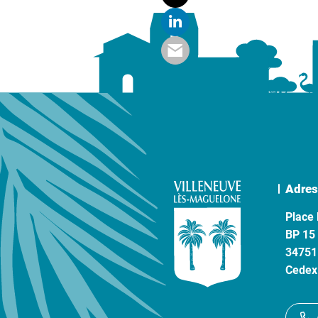
Adres
Place 
BP 15
34751
Cedex