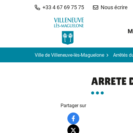
Gestion des traceurs
Aller
+33 4 67 69 75 75
Nous écrire
au
contenu
M
Ville de Villeneuve-lès-Maguelone
Arrêtés d
ARRETE 
Partager sur