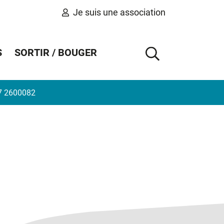
Je suis une association
S
SORTIR / BOUGER
AFFICHER 
7 2600082