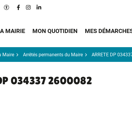
Lien vers le compte Facebook
Lien vers le compte Instagram
Lien vers le compte Linkedin
Paramètres d'accessibilité
A MAIRIE
MON QUOTIDIEN
MES DÉMARCHE
u Maire
Arrêtés permanents du Maire
ARRETE DP 03433
DP 034337 2600082